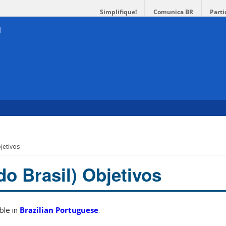
Simplifique!
Comunica BR
Parti
jetivos
do Brasil) Objetivos
able in
Brazilian Portuguese
.