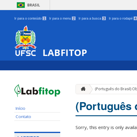
BRASIL
Ir para o conteúdo
1
Ir para o menu
2
Ir para a busca
3
Ir para o rodapé
4
LABFITOP
(Português do Brasil) Ob
(Português 
Início
Contato
Sorry, this entry is only avail