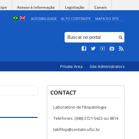
cipe
Acesso à informação
Legislação
Canais
ACESSIBILIDADE
ALTO CONTRASTE
MAPA DO SITE
Private Area
Site Administrators
CONTACT
Laboratório de Fitopatologia
Telefones: (048) 3721-5423 ou 4814
labfitop@contato.ufsc.br