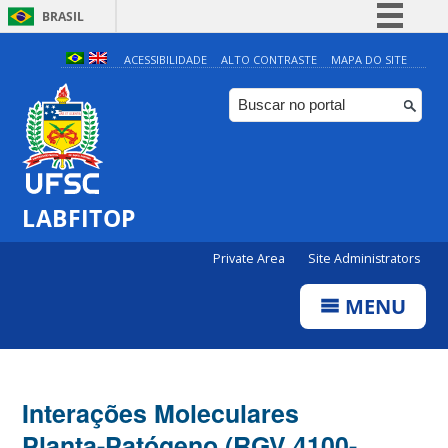
BRASIL
Simplifique!
ACESSIBILIDADE
ALTO CONTRASTE
MAPA DO SITE
Comunica BR
Participe
Acesso à informação
Legislação
LABFITOP
Canais
Private Area
Site Administrators
MENU
Interações Moleculares
Planta-Patógeno (RGV 4100-