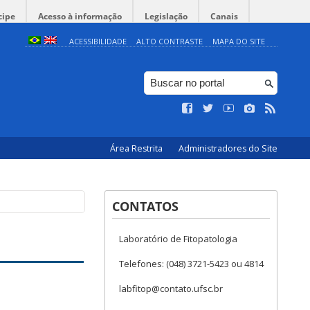
cipe
Acesso à informação
Legislação
Canais
ACESSIBILIDADE
ALTO CONTRASTE
MAPA DO SITE
Área Restrita
Administradores do Site
CONTATOS
Laboratório de Fitopatologia
Telefones: (048) 3721-5423 ou 4814
labfitop@contato.ufsc.br