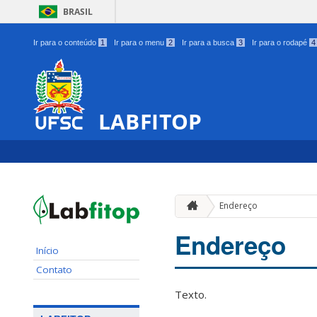
BRASIL
Ir para o conteúdo
1
Ir para o menu
2
Ir para a busca
3
Ir para o rodapé
4
LABFITOP
Endereço
Endereço
Início
Contato
Texto.