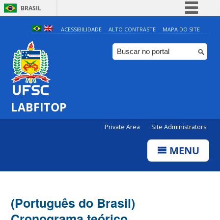
BRASIL
Simplifique!
ACESSIBILIDADE
ALTO CONTRASTE
MAPA DO SITE
Comunica BR
Participe
Acesso à informação
Legislação
LABFITOP
Canais
Private Area
Site Administrators
MENU
(Português do Brasil)
Cronograma teórico