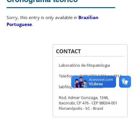
Sorry, this entry is only available in
Brazilian
Portuguese
.
CONTACT
Laboratório de Fitopatologia
Telefones: (048) 3721-5423 ou 4814
labfitop@contato.ufsc.br
Rod. Admar Gonzaga, 1346,
Itacorubi, CP 476 - CEP 88034-001
Florianópolis - SC - Brasil